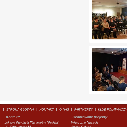
|
STRONA GŁÓWNA
|
KONTAKT
|
O NAS
|
PARTNERZY
|
KLUB POŁAWIACZY
Kontakt:
Realizowane projekty:
Lokalna Fundacja Filantropijna "Projekt"
Wieczorne Nastroje
ul. Warszawska 14
Święto Chleba