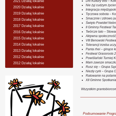
2021 Działaj lokalnie
Dni Kultury Wsi
– Koł
Nie żyj cudzym życie
2020 Działaj lokalnie
Integracja międzypo
2019 Działaj lokalnie
Tęczowa sobota
– Ko
Smacznie i zdrowo j
2018 Działaj lokalnie
Święto Powideł Nebr
2017 Działaj lokalnie
II Gminny Festiwal T
Twórcze lato
– Stowar
2016 Działaj lokalnie
Aktywna społeczność
2015 Działaj lokalnie
VIII Benowski Festi
2014 Działaj lokalnie
Tolerancji trzeba ucz
Panta rhei – ginące k
2013 Działaj lokalnie
Festiwal Grassroots 
2012 Działaj lokalnie
Powiślański Turniej 
Mam zawsze smaczka
2012 Działaj lokalnie
Rusz się
– Grupa
Sąs
Niezły cyrk
– Grupa
O
Ratowanie na polani
XII Gminne Spotkania
Wszystkim grantobiorcom
Podsumowanie Programu