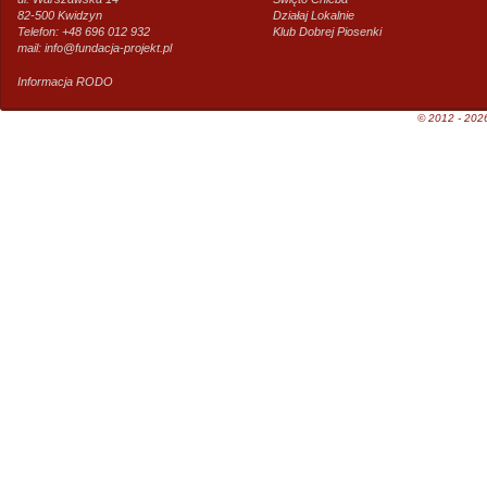
82-500 Kwidzyn
Działaj Lokalnie
Telefon: +48 696 012 932
Klub Dobrej Piosenki
mail:
info@fundacja-projekt.pl
Informacja RODO
© 2012 - 2026