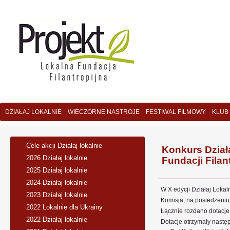
DZIAŁAJ LOKALNIE
WIECZORNE NASTROJE
FESTIWAL FILMOWY
KLUB
Cele akcji Działaj lokalnie
Konkurs Działa
2026 Działaj lokalnie
Fundacji Filant
2025 Działaj lokalnie
2024 Działaj lokalnie
W X edycji Działaj Lokal
2023 Działaj lokalnie
Komisja, na posiedzeniu 
2022 Lokalnie dla Ukrainy
Łącznie rozdano dotacje
2022 Działaj lokalnie
Dotacje otrzymały następ