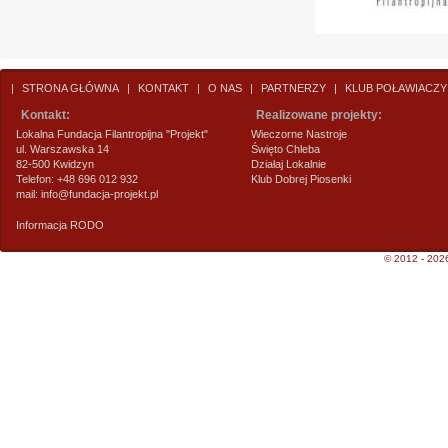
|
STRONA GŁÓWNA
|
KONTAKT
|
O NAS
|
PARTNERZY
|
KLUB POŁAWIACZY
Kontakt:
Realizowane projekty:
Lokalna Fundacja Filantropijna "Projekt"
Wieczorne Nastroje
ul. Warszawska 14
Święto Chleba
82-500 Kwidzyn
Działaj Lokalnie
Telefon: +48 696 012 932
Klub Dobrej Piosenki
mail:
info@fundacja-projekt.pl
Informacja RODO
© 2012 - 2026