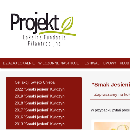
DZIAŁAJ LOKALNIE
WIECZORNE NASTROJE
FESTIWAL FILMOWY
KLUB
Cel akcji Święto Chleba
”Smak Jesieni
2022 ”Smaki jesieni” Kwidzyn
Zapraszamy na kole
2019 ”Smaki jesieni” Kwidzyn
2018 ”Smaki jesieni” Kwidzyn
2017 ”Smaki jesieni” Kwidzyn
W przypadku pytań prosi
2016 ”Smaki jesieni” Kwidzyn
2013 ”Smaki jesieni” Kwidzyn