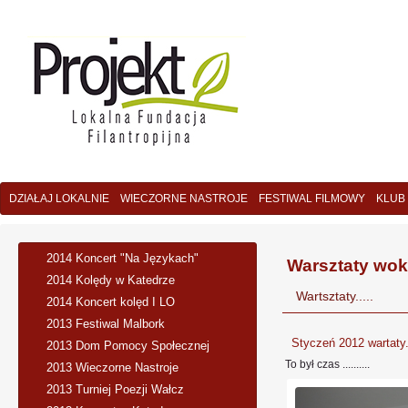
DZIAŁAJ LOKALNIE
WIECZORNE NASTROJE
FESTIWAL FILMOWY
KLUB
2014 Koncert "Na Językach"
Warsztaty wok
2014 Kolędy w Katedrze
Wartsztaty.....
2014 Koncert kolęd I LO
2013 Festiwal Malbork
Styczeń 2012 wartaty..
2013 Dom Pomocy Społecznej
To był czas ..........
2013 Wieczorne Nastroje
2013 Turniej Poezji Wałcz