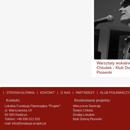
Warsztaty wokalne
Chludek - Klub Do
Piosenki
|
STRONA GŁÓWNA
|
KONTAKT
|
O NAS
|
PARTNERZY
|
KLUB POŁAWIACZY
Kontakt:
Realizowane projekty:
Lokalna Fundacja Filantropijna "Projekt"
Wieczorne Nastroje
ul. Warszawska 14
Święto Chleba
82-500 Kwidzyn
Działaj Lokalnie
Telefon: +48 696 012 932
Klub Dobrej Piosenki
mail:
info@fundacja-projekt.pl