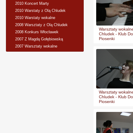
2010 Koncert Marty
2010 Warstaty z Olą Chludek
2010 Warstaty wokalne
2008 Warsztaty z Olą Chludek
Warsztaty wokalne
2008 Konkurs Włocławek
Chludek - Klub Do
Piosenki
2007 Z Magdą Gołębiowską
2007 Warsztaty wokalne
Warsztaty wokalne
Chludek - Klub Do
Piosenki